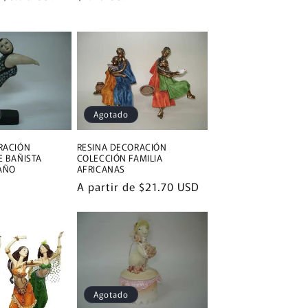
habitual
Agotado
RACIÓN
RESINA DECORACIÓN
E BAÑISTA
COLECCIÓN FAMILIA
BAÑO
AFRICANAS
Precio
A partir de
$21.70 USD
habitual
Agotado