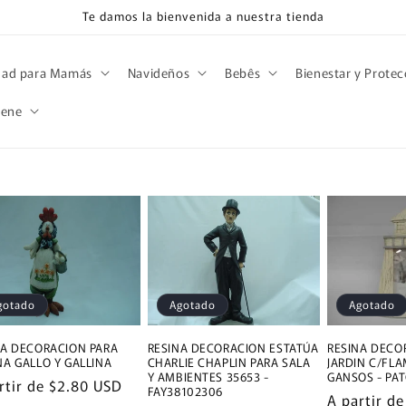
Te damos la bienvenida a nuestra tienda
dad para Mamás
Navideños
Bebês
Bienestar y Protec
iene
gotado
Agotado
Agotado
NA DECORACION PARA
RESINA DECORACION ESTATÚA
RESINA DECO
NA GALLO Y GALLINA
CHARLIE CHAPLIN PARA SALA
JARDIN C/FL
Y AMBIENTES 35653 -
GANSOS - PA
io
rtir de
$2.80 USD
FAY38102306
Precio
A partir d