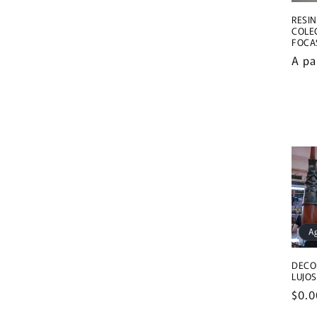
RESI
COLE
FOCA
Prec
A pa
habi
A
DECO
LUJO
Prec
$0.0
habi