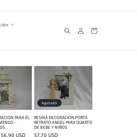
ción
Iniciar
Carrito
sesión
Agotado
RACION PARA EL
RESINA DECORACION PORTA
AMENGO -
RETRATO ANGEL PARA QUARTO
TOS
DE BEBE Y NIÑOS
e
$6.90 USD
Precio
$7.70 USD