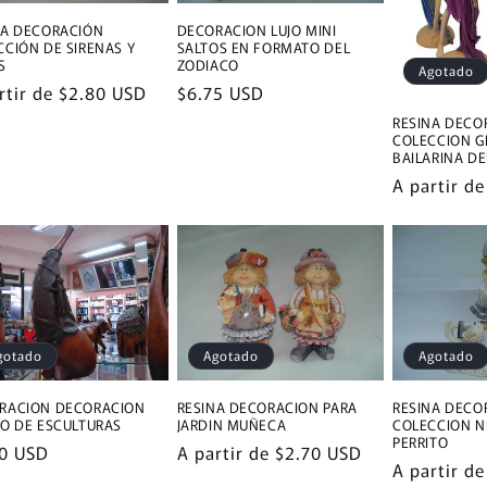
NA DECORACIÓN
DECORACION LUJO MINI
CCIÓN DE SIRENAS Y
SALTOS EN FORMATO DEL
S
ZODIACO
Agotado
io
rtir de
$2.80 USD
Precio
$6.75 USD
tual
habitual
RESINA DECO
COLECCION G
BAILARINA DE
Precio
A partir d
habitual
gotado
Agotado
Agotado
RACION DECORACION
RESINA DECORACION PARA
RESINA DECO
SO DE ESCULTURAS
JARDIN MUÑECA
COLECCION N
PERRITO
io
0 USD
Precio
A partir de
$2.70 USD
Precio
A partir d
tual
habitual