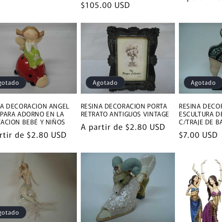
tual
Precio
$105.00 USD
habitual
habitual
gotado
Agotado
Agotado
NA DECORACION ANGEL
RESINA DECORACION PORTA
RESINA DECO
 PARA ADORNO EN LA
RETRATO ANTIGUOS VINTAGE
ESCULTURA D
TACION BEBÉ Y NIÑOS
C/TRAJE DE 
Precio
A partir de
$2.80 USD
io
rtir de
$2.80 USD
Precio
$7.00 USD
habitual
tual
habitual
gotado