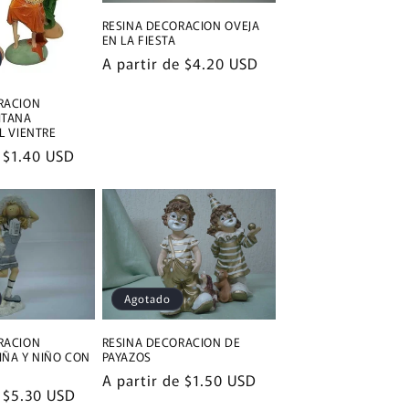
RESINA DECORACION OVEJA
EN LA FIESTA
Precio
A partir de
$4.20 USD
habitual
RACION
ITANA
L VIENTRE
e
$1.40 USD
Agotado
RACION
RESINA DECORACION DE
IÑA Y NIÑO CON
PAYAZOS
Precio
A partir de
$1.50 USD
e
$5.30 USD
habitual