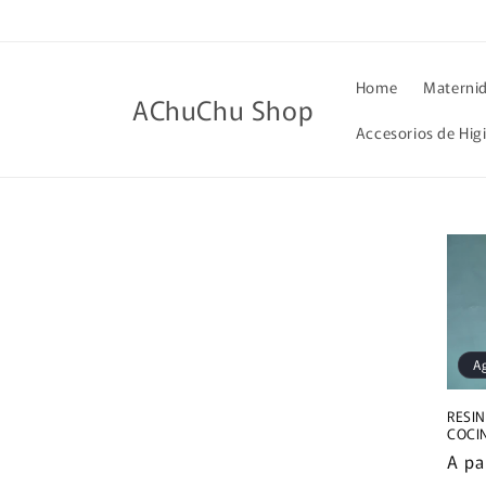
Ir
directamente
al contenido
Home
Materni
AChuChu Shop
Accesorios de Hig
A
RESI
COCI
Prec
A pa