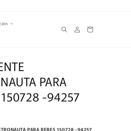
ción
Iniciar
Carrito
sesión
ENTE
NAUTA PARA
 150728 -94257
STRONAUTA PARA BEBES 150728 -94257