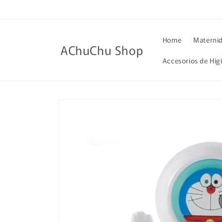
Ir
directamente
al contenido
Home
Materni
AChuChu Shop
Accesorios de Hig
Ir
directamente
a la
información
del producto