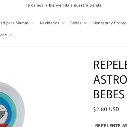
Te damos la bienvenida a nuestra tienda
dad para Mamás
Navideños
Bebês
Bienestar y Protec
iene
REPEL
ASTRO
BEBES
Precio
$2.80 USD
habitual
REPELENTE A