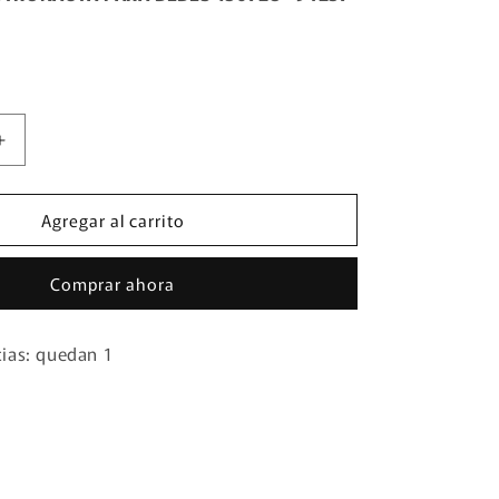
Aumentar
cantidad
para
Agregar al carrito
E
REPELENTE
UTA
ASTRONAUTA
PARA
Comprar ahora
BEBES
150728
-94257
cias: quedan 1